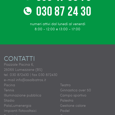
numeri attivi dal lunedì al venerdì
8:00 - 12:00 e 13:00 - 17:00
CONTATTI
Piazzale Piscina 6,
25065 Lumezzane (BS)
tel. 030 872430 | fax 030 872430
e-mail
info@asalbatros.it
Piscina
Teatro
Tennis
Ginnastica over 50
Illuminazione pubblica
Campo sportivo
Stadio
Palestra
PalaLumenergia
Gestione calore
Impianti Fotovoltaici
Padel