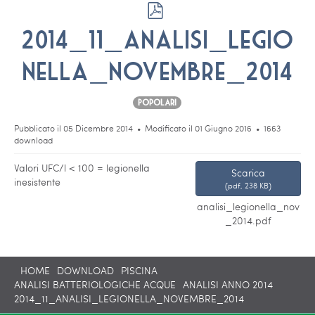
p
d
2014_11_analisi_legio
f
nella_novembre_2014
Popolari
Pubblicato il 05 Dicembre 2014
Modificato il 01 Giugno 2016
1663
download
Valori UFC/l < 100 = legionella
Scarica
inesistente
(
pdf,
238 KB
)
analisi_legionella_nov
_2014.pdf
HOME
DOWNLOAD
PISCINA
ANALISI BATTERIOLOGICHE ACQUE
ANALISI ANNO 2014
2014_11_ANALISI_LEGIONELLA_NOVEMBRE_2014