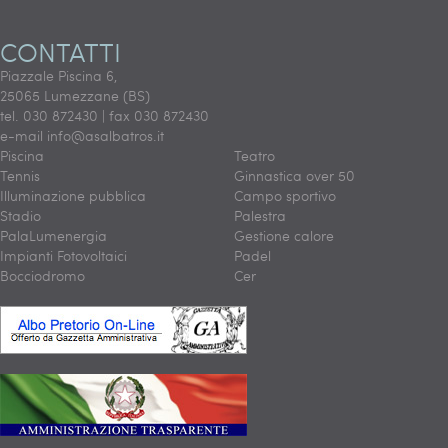
CONTATTI
Piazzale Piscina 6,
25065 Lumezzane (BS)
tel. 030 872430 | fax 030 872430
e-mail
info@asalbatros.it
Piscina
Teatro
Tennis
Ginnastica over 50
Illuminazione pubblica
Campo sportivo
Stadio
Palestra
PalaLumenergia
Gestione calore
Impianti Fotovoltaici
Padel
Bocciodromo
Cer