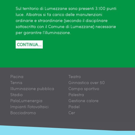
Sul territorio di Lumezzane sono presenti 3.100 punti
luce. Albatros si fa carico delle manutenzioni
ordinarie e straordinarie (secondo il disciplinare
sottoscritto con il Comune di Lumezzane) necessarie
per garantire l’illuminazione.
CONTINUA...
Piscina
Teatro
Tennis
Ginnastica over 50
Illuminazione pubblica
Campo sportivo
Stadio
Palestra
PalaLumenergia
Gestione calore
Impianti Fotovoltaici
Padel
Bocciodromo
Cer