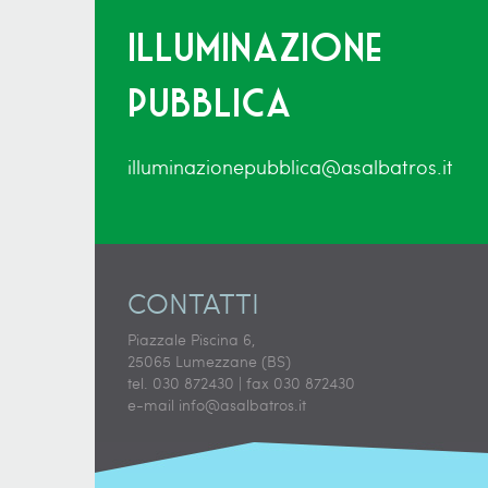
Illuminazione
pubblica
illuminazionepubblica@asalbatros.it
CONTATTI
Piazzale Piscina 6,
25065 Lumezzane (BS)
tel. 030 872430 | fax 030 872430
e-mail
info@asalbatros.it