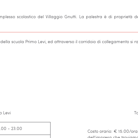
mplesso scolastico del Villaggio Gnutti. La palestra è di proprietà d
 della scuola Primo Levi, ed attraverso il corridoio di collegamento si r
o Levi
Ta
.00 - 23.00
Costo orario: € 15.00/ora 
dell'impresa che troviamo