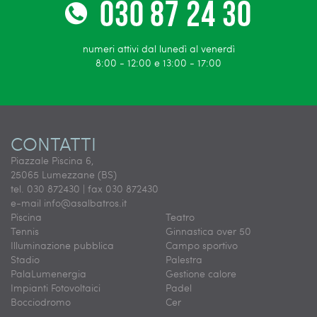
numeri attivi dal lunedì al venerdì
8:00 - 12:00 e 13:00 - 17:00
CONTATTI
Piazzale Piscina 6,
25065 Lumezzane (BS)
tel. 030 872430 | fax 030 872430
e-mail
info@asalbatros.it
Piscina
Teatro
Tennis
Ginnastica over 50
Illuminazione pubblica
Campo sportivo
Stadio
Palestra
PalaLumenergia
Gestione calore
Impianti Fotovoltaici
Padel
Bocciodromo
Cer