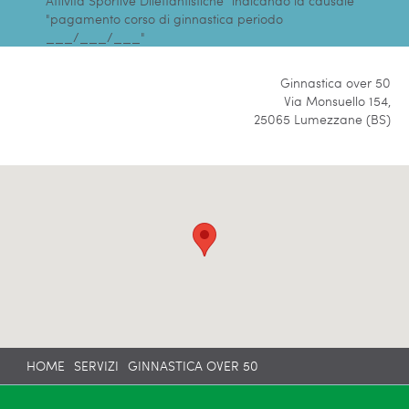
Attività Sportive Dilettantistiche" indicando la causale
"pagamento corso di ginnastica periodo
___/___/___"
Ginnastica over 50
Via Monsuello 154,
25065 Lumezzane (BS)
HOME
SERVIZI
GINNASTICA OVER 50