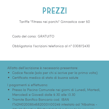
Prezzi
Tariffe "Fitness nei parchi" Ginnastica over 50
Costo del corso: GRATUITO
Obbligatoria l'iscrizioni telefonica al n° 030872430
All’atto dell’iscrizione è necessario presentare:
Codice fiscale (solo per chi si iscrive per la prima volta)
Certificato medico di stato di buona salute
I pagamenti si effettuano:
Presso la Piscina Comunale nei giorni di Lunedì, Martedì,
Mercoledì e Giovedì dalle 9.30 alle 13.30
Tramite Bonifico Bancario cod. IBAN
IT42M02008546820001100249 intestato ad "Albatros -