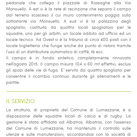
pedonale che collega il piazzale di Rossaghe alla Via
Monsuello. A est vi è la rete di recinzione che separa il campo
dal terreno scosceso il cui muro contenimento poggia sulla
sottostante via Monsuello. A sud vi è la palazzina degli
spogliatoi, costituita da quattro locali spogliatoio per le
squadre, uno per gli arbitri, un locale adibito ad ufficio ed un
locale tecnico. Ad Ovest vi è la tribuna di circa 400 posti con il
locale biglietteria che funge anche da punto di ristoro tramite
l’uso di un distributore automatico di caffè, tè ecc.
Il campo è in fondo sintetico, completamente rinnovato
nell’agosto 2015. Il campo misura 104 x 60 mt effettivi, esclusi
gli spazi delle vie di fuga. E’ servito da quattro spogliatoi per
consentire il ricambio continuo durante gli allenamenti e le
partite.
IL SERVIZIO
La struttura, di proprietà del Comune di Lumezzane, è a
disposizione delle squadre locali di calcio e di rugby. La
gestione è stata affidata ad Albatros. Albatros, con l’assenso
del Comune di Lumezzane, ha mantenuto il controllo sulle
utenze e sulle manutenzioni, accordandosi con la società di