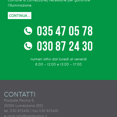
l’illuminazione.
CONTINUA...
numeri attivi dal lunedì al venerdì
8:00 - 12:00 e 13:00 - 17:00
CONTATTI
Piazzale Piscina 6,
25065 Lumezzane (BS)
tel. 030 872430 | fax 030 872430
e-mail
info@asalbatros.it