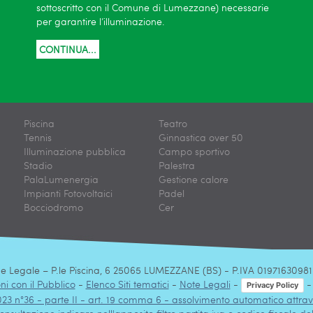
sottoscritto con il Comune di Lumezzane) necessarie
per garantire l’illuminazione.
CONTINUA...
Piscina
Teatro
Tennis
Ginnastica over 50
Illuminazione pubblica
Campo sportivo
Stadio
Palestra
PalaLumenergia
Gestione calore
Impianti Fotovoltaici
Padel
Bocciodromo
Cer
Legale – P.le Piscina, 6 25065 LUMEZZANE (BS) - P.IVA 01971630981 -
ni con il Pubblico
-
Elenco Siti tematici
-
Note Legali
-
Privacy Policy
2023 n°36 - parte II - art. 19 comma 6 - assolvimento automatico attra