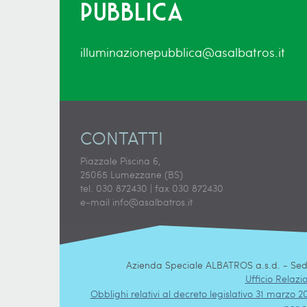
pubblica
illuminazionepubblica@asalbatros.it
CONTATTI
Piazzale Piscina 6,
25065 Lumezzane (BS)
tel. 030 872430 | fax 030 872430
e-mail
info@asalbatros.it
Azienda Speciale ALBATROS a.s.d. - Sede 
Ufficio Relazio
Obblighi relativi al decreto legislativo 31 marzo 