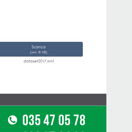
Scarica
(
xml,
81 KB
)
dataset2017.xml