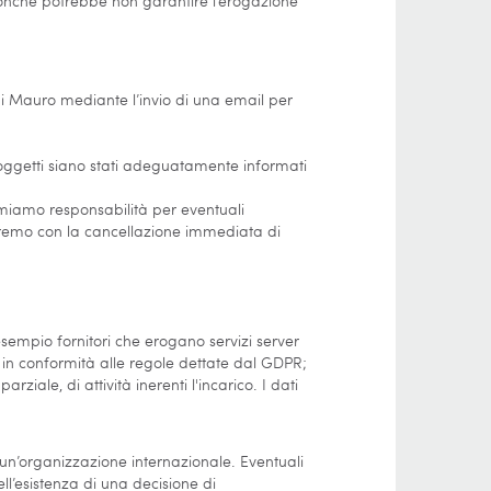
, nonché potrebbe non garantire l’erogazione
gni Mauro mediante l’invio di una email per
 soggetti siano stati adeguatamente informati
umiamo responsabilità per eventuali
deremo con la cancellazione immediata di
esempio fornitori che erogano servizi server
 in conformità alle regole dettate dal GDPR;
ziale, di attività inerenti l'incarico. I dati
a un’organizzazione internazionale. Eventuali
l’esistenza di una decisione di