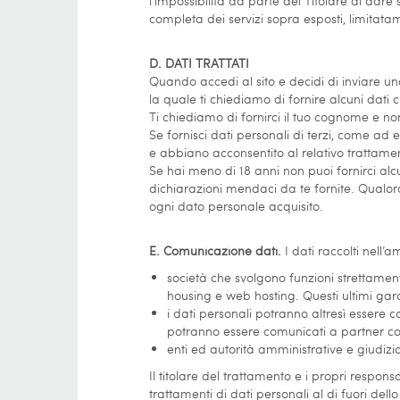
l’impossibilità da parte del Titolare di dar
completa dei servizi sopra esposti, limitatam
D. DATI TRATTATI
Quando accedi al sito e decidi di inviare un
la quale ti chiediamo di fornire alcuni dati 
Ti chiediamo di fornirci il tuo cognome e nome
Se fornisci dati personali di terzi, come ad 
e abbiano acconsentito al relativo trattamen
Se hai meno di 18 anni non puoi fornirci al
dichiarazioni mendaci da te fornite. Qualor
ogni dato personale acquisito.
E. Comunicazione dati.
I dati raccolti nell’
società che svolgono funzioni strettament
housing e web hosting. Questi ultimi gar
i dati personali potranno altresì essere co
potranno essere comunicati a partner com
enti ed autorità amministrative e giudiziar
Il titolare del trattamento e i propri respon
trattamenti di dati personali al di fuori de