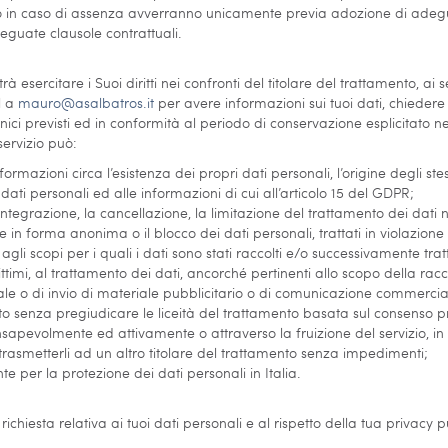
in caso di assenza avverranno unicamente previa adozione di adegu
guate clausole contrattuali.
esercitare i Suoi diritti nei confronti del titolare del trattamento, ai s
l a
mauro@asalbatros.it
per avere informazioni sui tuoi dati, chiedere
nici previsti ed in conformità al periodo di conservazione esplicitato 
 servizio può:
ormazioni circa l’esistenza dei propri dati personali, l’origine degli stes
 dati personali ed alle informazioni di cui all’articolo 15 del GDPR;
l’integrazione, la cancellazione, la limitazione del trattamento dei dati 
e in forma anonima o il blocco dei dati personali, trattati in violazione
gli scopi per i quali i dati sono stati raccolti e/o successivamente tratt
egittimi, al trattamento dei dati, ancorché pertinenti allo scopo della ra
le o di invio di materiale pubblicitario o di comunicazione commerciale.
o senza pregiudicare le liceità del trattamento basata sul consenso p
consapevolmente ed attivamente o attraverso la fruizione del servizio, i
 trasmetterli ad un altro titolare del trattamento senza impedimenti;
e per la protezione dei dati personali in Italia.
hiesta relativa ai tuoi dati personali e al rispetto della tua privacy puo