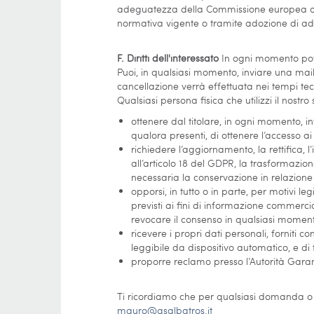
adeguatezza della Commissione europea o 
normativa vigente o tramite adozione di ade
F. Diritti dell'interessato
In ogni momento potrà 
Puoi, in qualsiasi momento, inviare una mai
cancellazione verrà effettuata nei tempi tec
Qualsiasi persona fisica che utilizzi il nostro
ottenere dal titolare, in ogni momento, inf
qualora presenti, di ottenere l’accesso ai
richiedere l’aggiornamento, la rettifica, 
all’articolo 18 del GDPR, la trasformazion
necessaria la conservazione in relazione a
opporsi, in tutto o in parte, per motivi l
previsti ai fini di informazione commercia
revocare il consenso in qualsiasi moment
ricevere i propri dati personali, forniti 
leggibile da dispositivo automatico, e di
proporre reclamo presso l’Autorità Garant
Ti ricordiamo che per qualsiasi domanda o ric
mauro@asalbatros.it