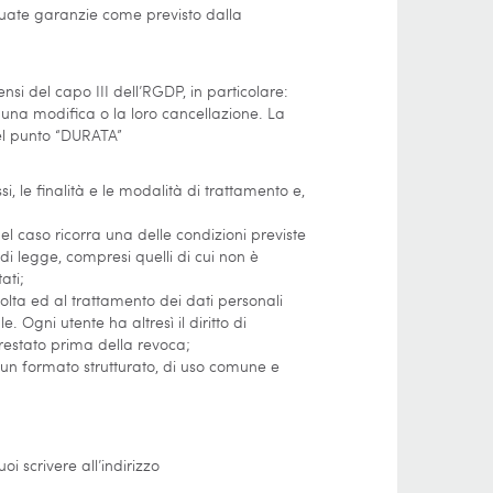
ate garanzie come previsto dalla
ensi del capo III dell’RGDP, in particolare:
 una modifica o la loro cancellazione. La
nel punto “DURATA”
si, le finalità e le modalità di trattamento e,
nel caso ricorra una delle condizioni previste
 di legge, compresi quelli di cui non è
ati;
ccolta ed al trattamento dei dati personali
 Ogni utente ha altresì il diritto di
restato prima della revoca;
n un formato strutturato, di uso comune e
i scrivere all’indirizzo