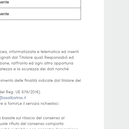
sente
sente
acea, informatizzata e telematica ed inseriti
gnati dal Titolare quali Responsabili ed
azione, raffronto ed ogni altra opportuna
rvatezza e la sicurezza dei dati nonché
mento delle finalità indicate dal titolare del
 del Reg. UE 679/2016).
asalbatros.it
 fornirLe il servizio richiestoci.
 basate sul rilascio del consenso al
entuale rifiuto del consenso comporta