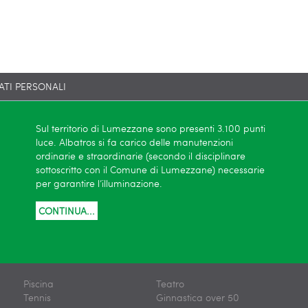
ATI PERSONALI
Sul territorio di Lumezzane sono presenti 3.100 punti
luce. Albatros si fa carico delle manutenzioni
ordinarie e straordinarie (secondo il disciplinare
sottoscritto con il Comune di Lumezzane) necessarie
per garantire l’illuminazione.
CONTINUA...
Piscina
Teatro
Tennis
Ginnastica over 50