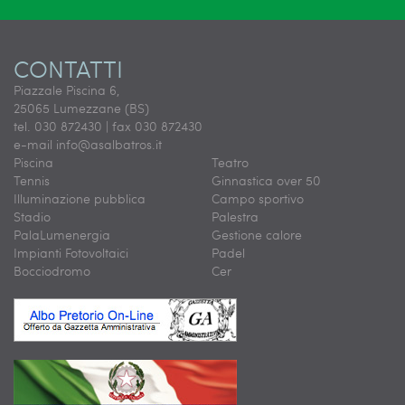
CONTATTI
Piazzale Piscina 6,
25065 Lumezzane (BS)
tel. 030 872430 | fax 030 872430
e-mail
info@asalbatros.it
Piscina
Teatro
Tennis
Ginnastica over 50
Illuminazione pubblica
Campo sportivo
Stadio
Palestra
PalaLumenergia
Gestione calore
Impianti Fotovoltaici
Padel
Bocciodromo
Cer