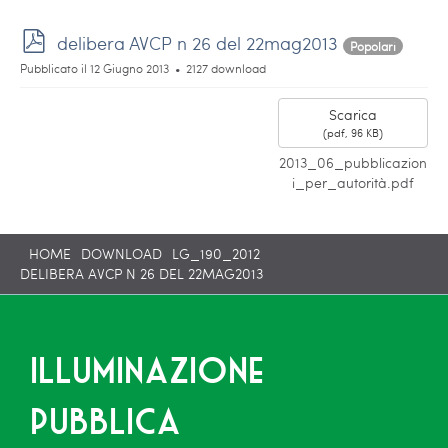
p
delibera AVCP n 26 del 22mag2013
Popolari
d
Pubblicato il 12 Giugno 2013
2127 download
f
Scarica
(
pdf,
96 KB
)
2013_06_pubblicazion
i_per_autorità.pdf
HOME
DOWNLOAD
LG_190_2012
DELIBERA AVCP N 26 DEL 22MAG2013
Illuminazione
pubblica