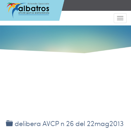
Toggl
navig
Download
Cartella
delibera AVCP n 26 del 22mag2013