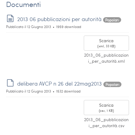
Documenti
d
2013 06 pubblicazioni per autorità
Popolari
o
Pubblicato il 12 Giugno 2013
1959 download
c
u
Scarica
m
(
xml,
33 KB
)
e
2013_06_pubblicazion
n
i_per_autorità.xml
t
o
d
delibera AVCP n 26 del 22mag2013
Popolari
e
Pubblicato il 12 Giugno 2013
1532 download
f
a
Scarica
u
(
csv,
1 KB
)
l
2013_06_pubblicazion
t
i_per_autorità.csv